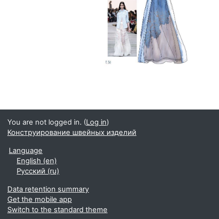
You are not logged in. (
Log in
)
Конструирование швейных изделий
Language
English ‎(en)‎
Русский ‎(ru)‎
Data retention summary
Get the mobile app
Switch to the standard theme