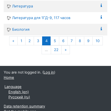
Литература
Литература для 1ГД-9, 117 часов
Биология
Previous
(current)
«
1
2
3
4
5
6
7
8
9
10
Next
…
22
»
You are not logged in. (
Log in
)
Home
Language
English ‎(en)‎
Русский ‎(ru)‎
Data retention summary