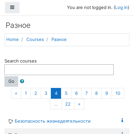
Skip to main content
Side panel
You are not logged in. (
Log in
)
Разное
Home
Courses
Разное
Search courses
Go
Previous
(current)
«
1
2
3
4
5
6
7
8
9
10
Next
…
22
»
Безопасность жизнедеятельности